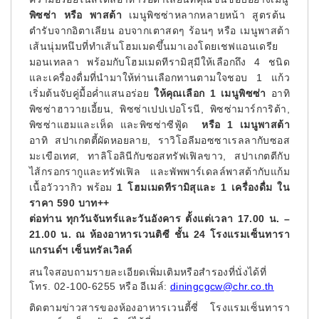
พิซซ่า หรือ พาสต้า
เมนูพิซซ่าหลากหลายหน้า สูตรต้น
ตำรับจากอิตาเลียน อบจากเตาสดๆ ร้อนๆ หรือ เมนูพาสต้า
เส้นนุ่มหนึบที่ทำเส้นโฮมเมดขึ้นมาเองโดยเชฟแอนเดรีย
มอนเทลลา พร้อมกับโฮมเมดทีรามิสุมีให้เลือกถึง 4 ชนิด
และเครื่องดื่มที่นำมาให้ท่านเลือกทานตามใจชอบ 1 แก้ว
เริ่มต้นจับคู่มื้อค่ำแสนอร่อย
ให้คุณเลือก
1 เมนูพิซซ่า
อาทิ
พิซซ่าฮาวายเอี้ยน, พิซซ่าเปปเปอโรนี, พิซซ่ามาร์การิต้า,
พิซซ่าแฮมและเห็ด และพิซซ่าซีฟู้ด
หรือ
1 เมนูพาสต้า
อาทิ สปาเกตตี้ผัดหอยลาย, ราวิโอลีมอซซาเรลลากับซอส
มะเขือเทศ, ทาลิโอลินีกับซอสทรัฟเฟิลขาว, สปาเกตตีกับ
ไส้กรอกรากูและทรัฟเฟิล และพัพพาร์เดลล์พาสต้ากับแก้ม
เนื้อวัววากิว พร้อม
1 โฮมเมดทีรามิสุและ 1 เครื่องดื่ม
ใน
ราคา
590 บาท++
ต่อท่าน ทุกวันจันทร์และวันอังคาร
ตั้งแต่เวลา
17.00 น. –
21.00 น. ณ ห้องอาหารเวนติซี ชั้น 24
โรงแรมเซ็นทารา
แกรนด์ฯ เซ็นทรัลเวิลด์
สนใจสอบถามรายละเอียดเพิ่มเติมหรือสำรองที่นั่งได้ที่
โทร. 02-100-6255 หรือ อีเมล์:
diningcgcw@chr.co.th
ติดตามข่าวสารของห้องอาหารเวนตี้ซี่ โรงแรมเซ็นทารา