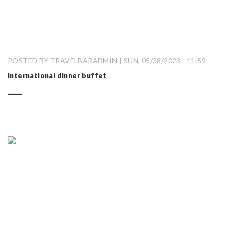
POSTED BY TRAVELBARADMIN | SUN, 05/28/2023 - 11:59
International dinner buffet