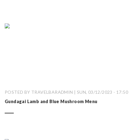
POSTED BY TRAVELBARADMIN | SUN, 03/12/2023 - 17:50
Gundagai Lamb and Blue Mushroom Menu