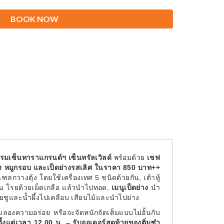
BOOK NOW
รมเซ็นทาราแกรนด์ฯ เซ็นทรัลเวิลด์
พร้อมด้วย
เชฟ
ง หมูกรอบ และเป็ดย่างรสเลิศ ในราคา 850 บาท++
กวางตุ้ง โดยใช้เครื่องเทศ 5 ชนิดด้วยกัน, เต้าหู้
น โรยด้วยเม็ดเกลือ แล้วนำไปทอด,
เมนูเป็ดย่าง
นำ
ยชูและน้ำผึ้งไปเคลือบ เสียบไม้และนำไปย่าง
ิ้มลองความอร่อย หรือจะจัดหนักจัดเต็มแบบไม่อั้นกับ
ตั้งแต่เวลา 12.00 น. – รับออเดอร์สุดท้ายของติ่มซำ