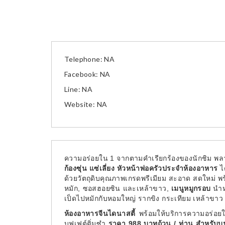
Telephone: NA
Facebook: NA
Line: NA
Website: NA
ความอร่อยใน 1 จากตามคำเรียกร้องของนักชิม พลาด
ก้องซุ่น แซ่เลี่ยง หัวหน้าพ่อครัวประจำห้องอาหาร
ไ
ด้วยวัตถุดิบคุณภาพเกรดพรีเมียม สะอาด สดใหม่ พร้
หมัก, ซอสฮอยซิน และเหล้าขาว,
เมนูหมูกรอบ
นำห
เป็ดไปหมักกับหอมใหญ่ รากขิง กระเทียม เหล้าขาว 
ห้องอาหารจีนไดนาสตี้
พร้อมให้บริการความอร่อยใน
บุฟเฟต์ติ่มซำ
ราคา 988 บาทถ้วน / ท่าน สำหรับบุฟเฟ