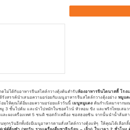
ไม่ได้กับอาหารจีนสไตล์กวางตุ้งต้นตำรับ
ห้องอาหารจีนไดนาสตี้ โรงแ
ด้รังสรรค์นำเสนอความอร่อยกับเมนูอาหารจีนสไตล์กวางตุ้งอย่าง
หมูแด
อมให้คุณได้อิ่มเอมความอร่อยแล้ววันนี้
เมนูหมูแดง
ต้นกำเนิดมาจากมณฑล
มู 3 ชั้นไปต้ม และนำไปหมักในซอสไวน์ หัวหอม ขิง และพริกไทยเสฉว
และผงเครื่องเทศ 5 ชนดิ ซอสถั่วเหลือง ซอสฮอยซิน จากนั้นนำน้ำส้มสา
ทุกๆวันอีกทั้งยังมีเมนูอาหารตามสั่งสไตล์กวางตุ้งแท้ๆ ให้คุณได้เลือกล
่ต์ติ่มซำ (ทุกวัน รวมเครื่องดื่มชาจีนร้อน – เย็น) ในเวลา 2 ชั่วโมง 