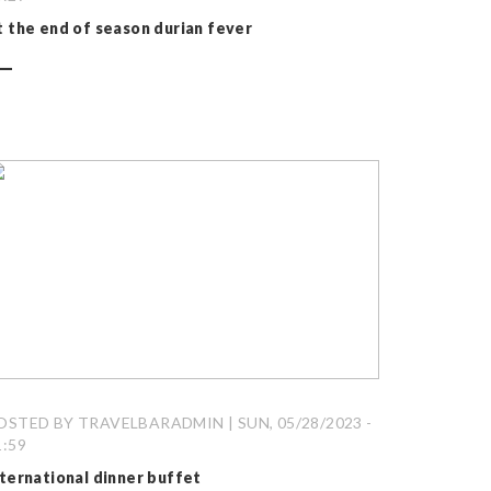
t the end of season durian fever
OSTED BY TRAVELBARADMIN | SUN, 05/28/2023 -
1:59
nternational dinner buffet