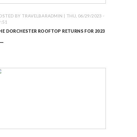
OSTED BY TRAVELBARADMIN | THU, 06/29/2023 -
9:51
HE DORCHESTER ROOFTOP RETURNS FOR 2023