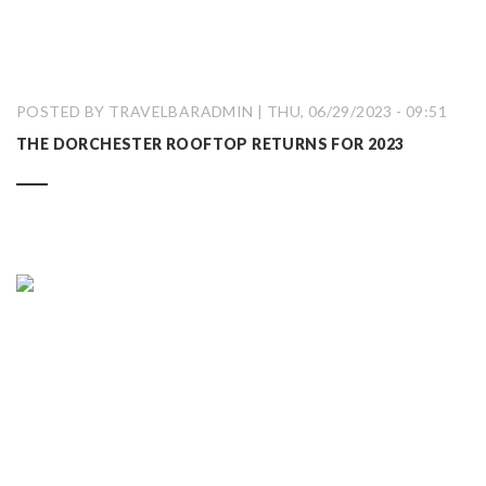
POSTED BY TRAVELBARADMIN | THU, 06/29/2023 - 09:51
THE DORCHESTER ROOFTOP RETURNS FOR 2023