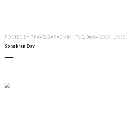
POSTED BY TRAVELBARADMIN | TUE, 04/04/2023 - 19:35
Songkran Day