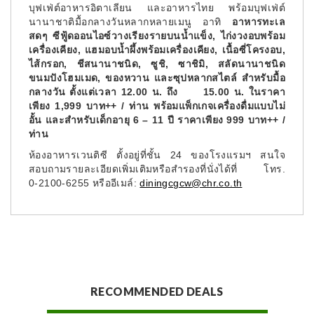
บุฟเฟ่ต์อาหารอิตาเลียน และอาหารไทย พร้อมบุฟเฟ่ต์
นานาชาติมื้อกลางวันหลากหลายเมนู อาทิ
อาหารทะเล
สดๆ ซีฟู้ดออนไอซ์วางเรียงรายบนน้ำแข็ง, ไก่งวงอบพร้อม
เครื่องเคียง, แฮมอบน้ำผึ้งพร้อมเครื่องเคียง, เนื้อซี่โครงอบ,
ไส้กรอก, ชีสนานาชนิด, ซูชิ, ซาชิมิ, สลัดนานาชนิด
ขนมปังโฮมเมด, ของหวาน และซุปหลากสไตล์ สำหรับมื้อ
กลางวัน ตั้งแต่เวลา 12.00 น. ถึง 15.00 น. ในราคา
เพียง 1,999 บาท++ / ท่าน พร้อมแพ็กเกจเครื่องดื่มแบบไม่
อั้น และสำหรับเด็กอายุ 6 – 11 ปี ราคาเพียง 999 บาท++ /
ท่าน
ห้องอาหารเวนติซี ตั้งอยู่ที่ชั้น 24 ของโรงแรมฯ สนใจ
สอบถามรายละเอียดเพิ่มเติมหรือสำรองที่นั่งได้ที่ โทร.
0
-
2100
-
6255 หรืออีเมล์:
diningcgcw@chr.co.th
RECOMMENDED DEALS