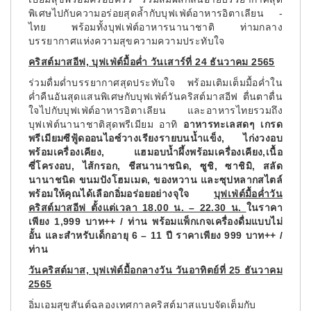
พิเศษไปกับความอร่อยสุดล้ำกับบุฟเฟ่ต์อาหารอิตาเลียน -
ไทย พร้อมทั้งบุฟเฟ่ต์อาหารนานาชาติ ท่ามกลาง
บรรยากาศแห่งความสุขความความประทับใจ
คริสต์มาสอีฟ, บุฟเฟ่ต์มื้อค่ำ วันเสาร์ที่ 24 ธันวาคม 2565
ร่วมดื่มด่ำบรรยากาศสุดประทับใจ พร้อมเติมเต็มมื้อค่ำใน
ค่ำคืนอันสุดแสนพิเศษกับบุฟเฟ่ต์วันคริสต์มาสอีฟ ตื่นตาตื่น
ใจไปกับบุฟเฟ่ต์อาหารอิตาเลียน และอาหารไทยรวมถึง
บุฟเฟ่ต์นานาชาติสุดพรีเมียม อาทิ
อาหารทะเลสดๆ เกรด
พรีเมียมซีฟู้ดออนไอซ์วางเรียงรายบนน้ำแข็ง, ไก่งวงอบ
พร้อมเครื่องเคียง, แฮมอบน้ำผึ้งพร้อมเครื่องเคียง,เนื้อ
ซี่โครงอบ, ไส้กรอก, ชีสนานาชนิด, ซูชิ, ซาชิมิ, สลัด
นานาชนิด ขนมปังโฮมเมด, ของหวาน และซุปหลากสไตล์
พร้อมให้คุณได้เลือกอิ่มอร่อยอย่างจุใจ
บุฟเฟ่ต์มื้อค่ำวัน
คริสต์มาสอีฟ ตั้งแต่เวลา
18.00 น. – 22.30 น.
ในราคา
เพียง 1,999 บาท++ / ท่าน พร้อมแพ็กเกจเครื่องดื่มแบบไม่
อั้น และสำหรับเด็กอายุ 6 – 11 ปี ราคาเพียง 999 บาท++ /
ท่าน
วันคริสต์มาส, บุฟเฟ่ต์มื้อกลางวัน วันอาทิตย์ที่ 25 ธันวาคม
2565
อิ่มเอมสุขสันต์ฉลองเทศกาลคริสต์มาสแบบจัดเต็มกับ