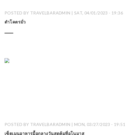
POSTED BY TRAVELBARADMIN | SAT, 04/01/2023 - 19:36
ตำโคตรมั่ว
POSTED BY TRAVELBARADMIN | MON, 03/27/2023 - 19:51
เซ็ตเมนูอาหารมื้อกลางวันสุดคุ้มที่อูโนมาส