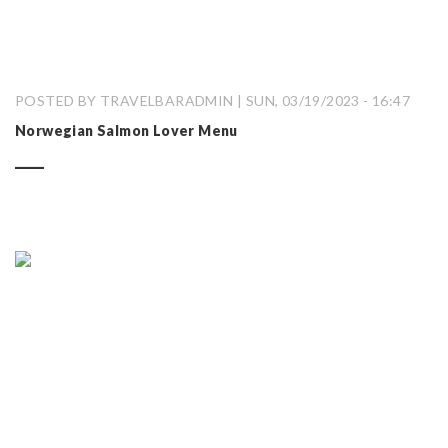
POSTED BY TRAVELBARADMIN | SUN, 03/19/2023 - 16:47
Norwegian Salmon Lover Menu