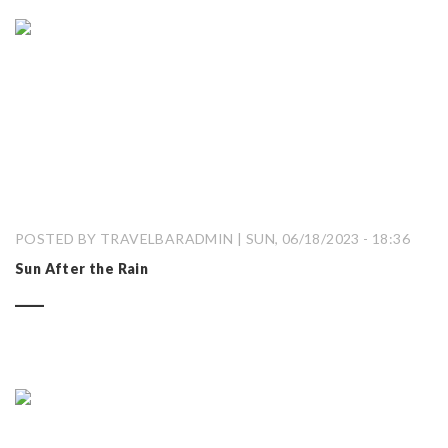
POSTED BY TRAVELBARADMIN | SUN, 06/18/2023 - 18:36
Sun After the Rain