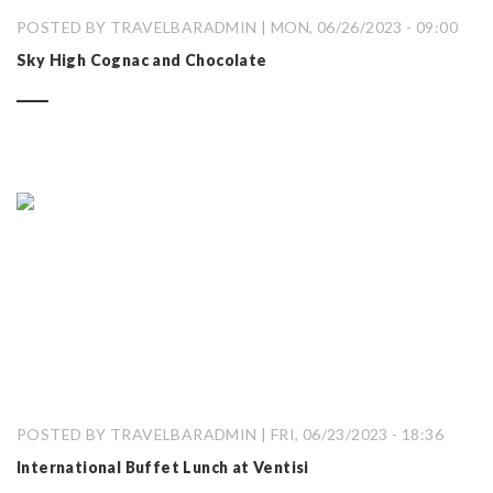
POSTED BY TRAVELBARADMIN | MON, 06/26/2023 - 09:00
Sky High Cognac and Chocolate
POSTED BY TRAVELBARADMIN | FRI, 06/23/2023 - 18:36
International Buffet Lunch at Ventisi