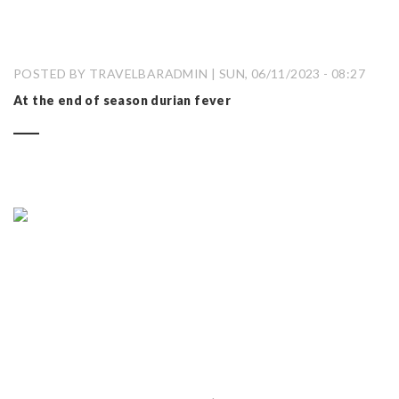
POSTED BY TRAVELBARADMIN | SUN, 06/11/2023 - 08:27
At the end of season durian fever