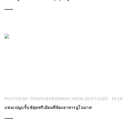
POSTED BY TRAVELBARADMIN | MON, 03/27/2023 - 19:28
แชมเปญบรั้นช์สุดพรีเมียมที่ห้องอาหารอูโนมาส