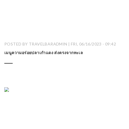
POSTED BY TRAVELBARADMIN | FRI, 06/16/2023 - 09:42
เมนูความอร่อยปลาเก๋าแดง ส่งตรงจากทะเล