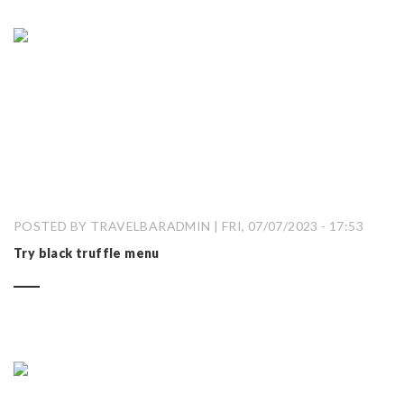
POSTED BY TRAVELBARADMIN | FRI, 07/07/2023 - 17:53
Try black truffle menu