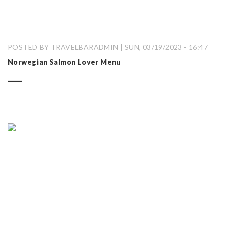
POSTED BY TRAVELBARADMIN | SUN, 03/19/2023 - 16:47
Norwegian Salmon Lover Menu