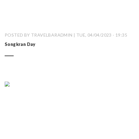
POSTED BY TRAVELBARADMIN | TUE, 04/04/2023 - 19:35
Songkran Day