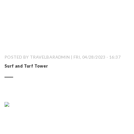
POSTED BY TRAVELBARADMIN | FRI, 04/28/2023 - 16:37
Surf and Turf Tower