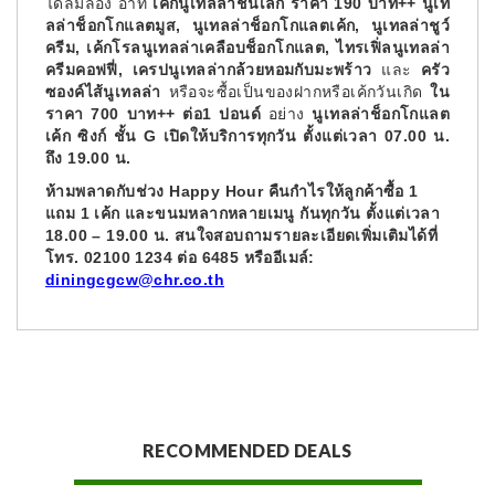
ได้ลิ้มลอง อาทิ
เค้กนูเทลล่าชิ้นเล็ก ราคา 190 บาท++ นูเท
ลล่าช็อกโกแลตมูส
, นูเทลล่าช็อกโกแลตเค้ก, นูเทลล่าชูว์
ครีม, เค้กโรลนูเทลล่าเคลือบช็อกโกแลต, ไทรเฟิ่ลนูเทลล่า
ครีมคอฟฟี่, เครปนูเทลล่ากล้วยหอมกับมะพร้าว
และ
ครัว
ซองค์ไส้นูเทลล่า
หรือจะซื้อเป็นของฝากหรือเค้กวันเกิด
ใน
ราคา 700 บาท++ ต่อ1 ปอนด์
อย่าง
นูเทลล่าช็อกโกแลต
เค้ก
ซิงก์ ชั้น
G เปิดให้บริการทุกวัน ตั้งแต่เวลา 07.00 น.
ถึง 19.00 น.
ห้ามพลาดกับช่วง Happy Hour คืนกำไรให้ลูกค้าซื้อ 1
แถม 1 เค้ก และขนมหลากหลายเมนู กันทุกวัน ตั้งแต่เวลา
18.00 – 19.00 น. สนใจสอบถามรายละเอียดเพิ่มเติมได้ที่
โทร. 02100 1234 ต่อ 6485 หรืออีเมล์:
diningcgcw@chr.co.th
RECOMMENDED DEALS