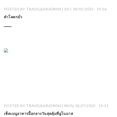
POSTED BY TRAVELBARADMIN | SAT, 04/01/2023 - 19:36
ตำโคตรมั่ว
POSTED BY TRAVELBARADMIN | MON, 03/27/2023 - 19:51
เซ็ตเมนูอาหารมื้อกลางวันสุดคุ้มที่อูโนมาส