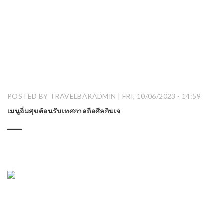
POSTED BY TRAVELBARADMIN | FRI, 10/06/2023 - 14:59
เมนูอิ่มสุขต้อนรับเทศกาลถือศีลกินเจ