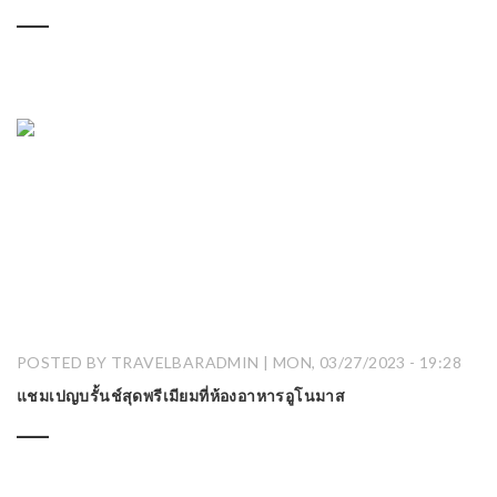
POSTED BY TRAVELBARADMIN | MON, 03/27/2023 - 19:28
แชมเปญบรั้นช์สุดพรีเมียมที่ห้องอาหารอูโนมาส