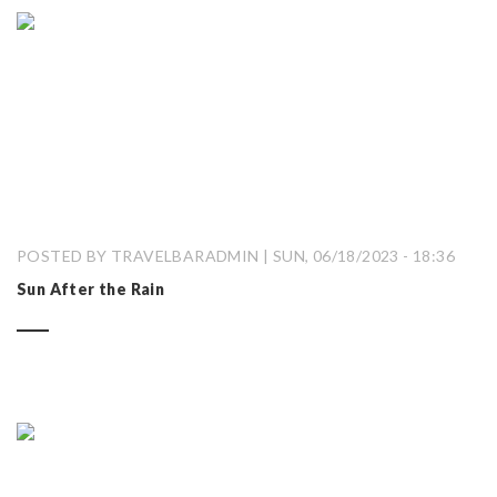
POSTED BY TRAVELBARADMIN | SUN, 06/18/2023 - 18:36
Sun After the Rain