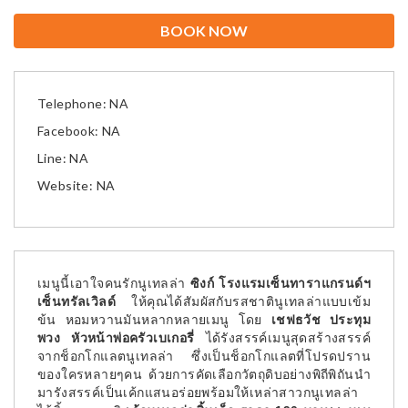
BOOK NOW
Telephone: NA
Facebook: NA
Line: NA
Website: NA
เมนูนี้เอาใจคนรักนูเทลล่า
ซิงก์ โรงแรมเซ็นทาราแกรนด์ฯ
เซ็นทรัลเวิลด์
ให้คุณได้สัมผัสกับรสชาตินูเทลล่าแบบเข้ม
ข้น หอมหวานมันหลากหลายเมนู โดย
เชฟธวัช ประทุม
พวง หัวหน้าพ่อครัวเบเกอรี่
ได้รังสรรค์เมนูสุดสร้างสรรค์
จากช็อกโกแลตนูเทลล่า ซึ่งเป็นช็อกโกแลตที่โปรดปราน
ของใครหลายๆคน ด้วยการคัดเลือกวัตถุดิบอย่างพิถีพิถันนำ
มารังสรรค์เป็นเค้กแสนอร่อยพร้อมให้เหล่าสาวกนูเทลล่า