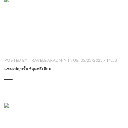
POSTED BY TRAVELBARADMIN | TUE, 05/23/2023 - 14:53
แชมเปญบรั้นช์สุดพรีเมียม