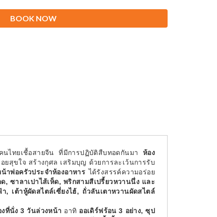
BOOK NOW
คนไทยเชื้อสายจีน ที่มีการปฏิบัติสืบทอดกันมา
ห้อง
ร่อยสุขใจ สร้างกุศล เสริมบุญ ด้วยการละเว้นการรับ
ัวหน้าพ่อครัวประจำห้องอาหาร
ได้รังสรรค์ความอร่อย
ด, ซาลาเปาไส้เห็ด, พริกสามสีเปรี้ยวหวานนึ่ง และ
 เต้าหู้ผัดสไตล์เซี่ยงไฮ้, ถั่วลันเตาหวานผัดสไตล์
ี่นั่ง 3 วันล่วงหน้า
อาทิ
ออเดิร์ฟร้อน 3 อย่าง, ซุป