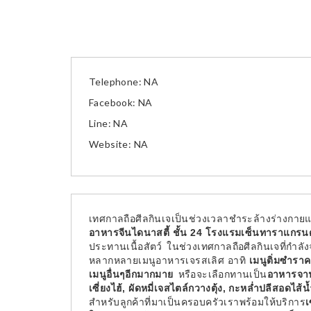
Telephone: NA
Facebook: NA
Line: NA
Website: NA
เทศกาลถือศีลกินเจเป็นช่วงเวลาชำระล้างร่างกายแล
อาหารจีนไดนาสตี้ ชั้น 24 โรงแรมเซ็นทาราแกรนด
ประทานเนื้อสัตว์ ในช่วงเทศกาลถือศีลกินเจที่กำลั
หลากหลายเมนูอาหารเจรสเลิศ อาทิ
เมนูติ่มซำรา
เมนูอื่นๆอีกมากมาย
หรือจะเลือกทานเป็น
อาหารจานเ
เซี่ยงไฮ้, ผัดหมี่เจสไตล์กวางตุ้ง, กะหล่ำปลีสอดไ
สำหรับลูกค้าที่มาเป็นครอบครัวเราพร้อมให้บริการ
เ