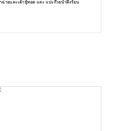
าฉ่ายและเต้าหู้ทอด และ แปะก๊วยน้ำผึ้งร้อน