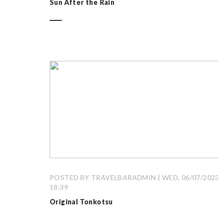
Sun After the Rain
POSTED BY TRAVELBARADMIN | WED, 06/07/2023
18:39
Original Tonkotsu