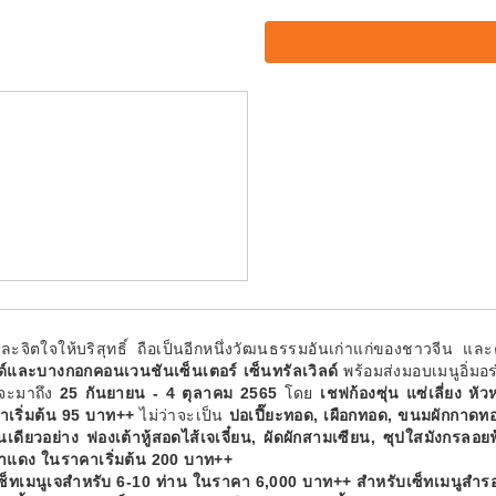
ะจิตใจให้บริสุทธิ์ ถือเป็นอีกหนึ่งวัฒนธรรมอันเก่าแก่ของชาวจีน และ
์และบางกอกคอนเวนชันเซ็นเตอร์ เซ็นทรัลเวิลด์
พร้อมส่งมอบเมนูอิ่มอ
งจะมาถึง
25 กันยายน - 4 ตุลาคม 2565
โดย
เชฟก้องซุ่น แซ่เลี่ยง ห
คาเริ่มต้น 95 บาท++
ไม่ว่าจะเป็น
ปอเปี๊ยะทอด, เผือกทอด, ขนมผักกาดทอ
ดียวอย่าง ฟองเต้าหู้สอดไส้เจเจี๋ยน, ผัดผักสามเซียน, ซุปใสมังกรลอยฟ้า,
ส้น้ำแดง ในราคาเริ่มต้น 200 บาท++
ซ็ทเมนูเจสำหรับ 6-10 ท่าน
ในราคา 6,000 บาท++ สำหรับเซ็ทเมนูสำรองท