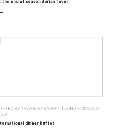
t the end of season durian fever
OSTED BY TRAVELBARADMIN | SUN, 05/28/2023 -
1:59
nternational dinner buffet