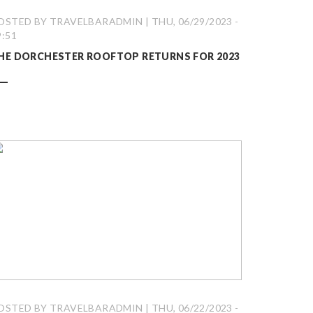
OSTED BY TRAVELBARADMIN | THU, 06/29/2023 -
9:51
HE DORCHESTER ROOFTOP RETURNS FOR 2023
OSTED BY TRAVELBARADMIN | THU, 06/22/2023 -