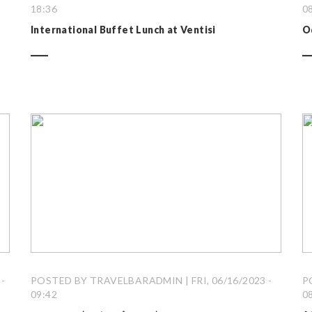
18:36
0
International Buffet Lunch at Ventisi
O
-
POSTED BY TRAVELBARADMIN | FRI, 06/16/2023 -
P
09:42
0