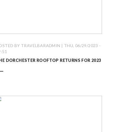
OSTED BY TRAVELBARADMIN | THU, 06/29/2023 -
9:51
HE DORCHESTER ROOFTOP RETURNS FOR 2023