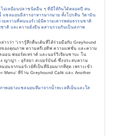
่เหมือนปลาชนิดอื่น ๆ ที่มีให้กินได้ตลอดปี คน
ี้ แซลมอนมีสารอาหารมากมาย ทั้งโปรตีน วิตามิน
้วยความที่คนนอร์เวย์มีความเคารพต่อธรรมชาติ
รรมชาติ และความยั่งยืน ผสานรวมกันเป็นสภาพ
กล่าวว่า “เรารู้สึกตื่นเต้นที่ได้ร่วมมือกับ Greyhound
นเรื่องของคุณภาพ ความครีเอทีฟ ความแฟชั่น และความ
ลมอน ฟยอร์ดเทราต์ และนอร์วีเจียนซาบะ ใน
ญาญ่า - อุรัสยา สเปอร์บันด์ ซึ่งประสบความ
อนจากนอร์เวย์ที่เป็นที่นิยมมากที่สุด เพราะเข้า
er Menu’
ที่ร้าน Greyhound Café
และ Another
ุณภาพอย่างแซลมอนที่มาจากน้ำทะเลที่เย็นและใส