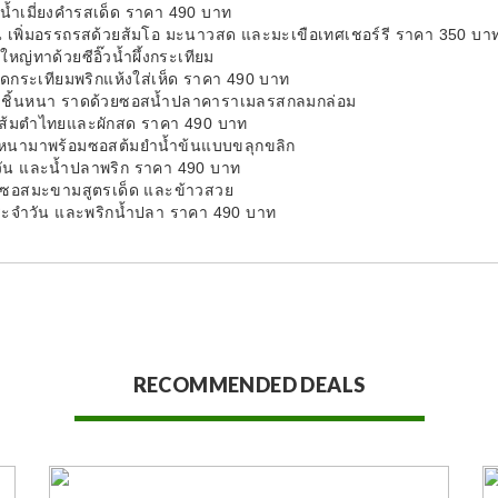
วยน้ำเมี่ยงคำรสเด็ด ราคา 490 บาท
น เพิ่มอรรถรสด้วยส้มโอ มะนาวสด และมะเขือเทศเชอร์รี ราคา 350 บา
หญ่ทาด้วยซีอิ๊วน้ำผึ้งกระเทียม
กระเทียมพริกแห้งใส่เห็ด ราคา 490 บาท
างชิ้นหนา ราดด้วยซอสน้ำปลาคาราเมลรสกลมกล่อม
้วยส้มตำไทยและผักสด ราคา 490 บาท
นหนามาพร้อมซอสต้มยำน้ำข้นแบบขลุกขลิก
จำวัน และน้ำปลาพริก ราคา 490 บาท
ซอสมะขามสูตรเด็ด และข้าวสวย
ุปประจำวัน และพริกน้ำปลา ราคา 490 บาท
RECOMMENDED DEALS