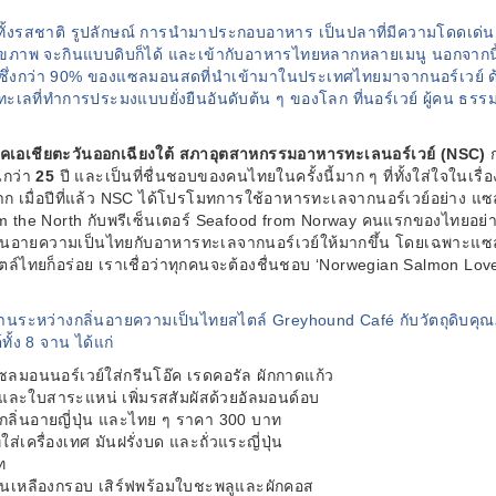
ทั้งรสชาติ รูปลักษณ์ การนำมาประกอบอาหาร เป็นปลาที่มีความโดดเด่น ไม
ุขภาพ จะกินแบบดิบก็ได้ และเข้ากับอาหารไทยหลากหลายเมนู นอกจากน
ซึ่งกว่า 90% ของแซลมอนสดที่นำเข้ามาในประเทศไทยมาจากนอร์เวย์ ด
ะเลที่ทำการประมงแบบยั่งยืนอันดับต้น ๆ ของโลก ที่นอร์เวย์ ผู้คน ธ
ูมิภาคเอเชียตะวันออกเฉียงใต้ สภาอุตสาหกรรมอาหารทะเลนอร์เวย์ (
NSC)
นกว่า
25
ปี และเป็นที่ชื่นชอบของคนไทยในครั้งนี้มาก ๆ ที่ทั้งใส่ใจใ
 เมื่อปีที่แล้ว NSC
ได้โปรโมทการใช้อาหารทะเลจากนอร์เวย์อย่าง แซ
m the North
กับพรีเซ็นเตอร์ Seafood from Norway
คนแรกของไทยอย่าง 
ึงกลิ่นอายความเป็นไทยกับอาหารทะเลจากนอร์เวย์ให้มากขึ้น โดยเฉพาะแซลม
ล์ไทยก็อร่อย เราเชื่อว่าทุกคนจะต้องชื่นชอบ ‘Norwegian Salmon Lov
านระหว่างกลิ่นอายความเป็นไทยสไตล์ Greyhound
Café
กับวัตถุดิบค
ั้ง
8 จาน ได้แก่
ลมอนนอร์เวย์ใส่กรีนโอ๊ค เรดคอรัล ผักกาดแก้ว
ละใบสาระแหน่ เพิ่มรสสัมผัสด้วยอัลมอนด์อบ
มกลิ่นอายญี่ปุ่น และไทย ๆ ราคา 300 บาท
่เครื่องเทศ มันฝรั่งบด และถั่วแระญี่ปุ่น
ท
ดจนเหลืองกรอบ เสิร์ฟพร้อมใบชะพลูและผักคอส