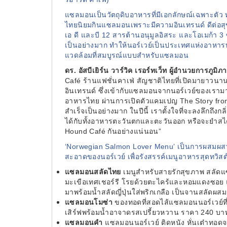
แซลมอนเป็นวัตถุดิบอาหารที่มีเอกลักษณ์เฉพาะตัว 
ไทยนิยมกินแซลมอนเพราะมีความอินเทรนด์ ดีต่อส
เอ ดี และบี 12
สารต้านอนุมูลอิสระ และโอเมก้า
3 
เป็นอย่างมาก ทำให้นอร์เวย์เป็นประเทศแห่งอาหารท
แวดล้อมที่สมบูรณ์แบบสำหรับแซลมอน
ดร. อัสบีเยิร์น วาร์วิค เรอร์ทเว็ท ผู้อำนวยการภ
Café
ร้านแฟชั่นคาเฟ่ สัญชาติไทยที่เปิดมายาวนา
อินเทรนด์ ซึ่งเข้ากับแซลมอนจากนอร์เวย์ของเรามาก
อาหารไทย ผ่านการเปิดตัวแคมเปญ The Story fro
สำเร็จเป็นอย่างมาก ในปีนี้ เราตั้งใจที่จะลงลึกถ
ได้กับทั้งอาหารตะวันตกและตะวันออก หรือจะยำสไต
Hound Café กันอย่างแน่นอน”
‘Norwegian Salmon Lover Menu’
เป็นการผสมผส
สะอาดของนอร์เวย์ เพื่อรังสรรค์เมนูอาหารสุดทวิสต์ท
แซลมอนสลัดไทย
เมนูสำหรับสายรักสุขภาพ สลัดแซ
มะเขือเทศเชอร์รี โรยด้วยตะไคร้และหอมแดงซอย แ
มาพร้อมน้ำสลัดญี่ปุ่นใส่พริกเกลือ เป็นจานสลัดผส
แซลมอนโมซ่า
ของทอดที่สอดไส้แซลมอนนอร์เวย์ที่ใส
เสิร์ฟพร้อมน้ำอาจาดรสเปรี้ยวหวาน ราคา 240 บา
แซลมอนคำ
แซลมอนนอร์เวย์ ติดหนัง หั่นเต๋าทอ